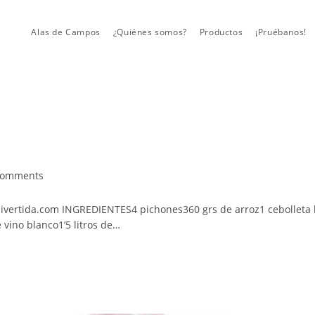
Alas de Campos
¿Quiénes somos?
Productos
¡Pruébanos!
Comments
ents:
rtida.com INGREDIENTES4 pichones360 grs de arroz1 cebolleta h
 vino blanco1’5 litros de…