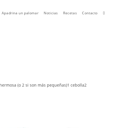
Toggle
Apadrina un palomar
Noticias
Recetas
Contacto
website
search
ermosa (o 2 si son más pequeñas)1 cebolla2