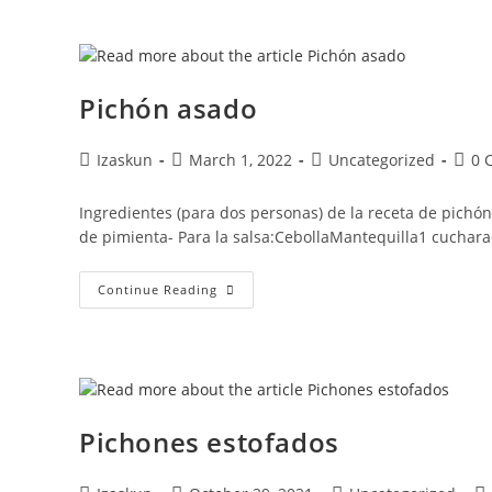
De
Almendras
Pichón asado
Post
Post
Post
Post
Izaskun
March 1, 2022
Uncategorized
0 
author:
published:
category:
comm
Ingredientes (para dos personas) de la receta de pichó
de pimienta- Para la salsa:CebollaMantequilla1 cuchar
Pichón
Continue Reading
Asado
Pichones estofados