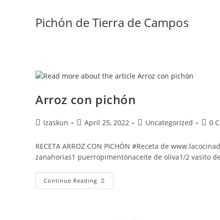
Skip
to
Pichón de Tierra de Campos
content
Arroz con pichón
Post
Post
Post
Post
Izaskun
April 25, 2022
Uncategorized
0 
author:
published:
category:
comm
RECETA ARROZ CON PICHÓN #Receta de www.lacocinadive
zanahorias1 puerropimentónaceite de oliva1/2 vasito de
Arroz
Continue Reading
Con
Pichón