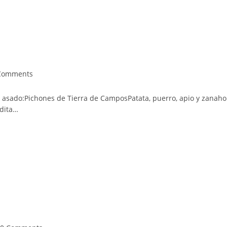
Comments
ents:
n asado:Pichones de Tierra de CamposPatata, puerro, apio y zanaho
adita…