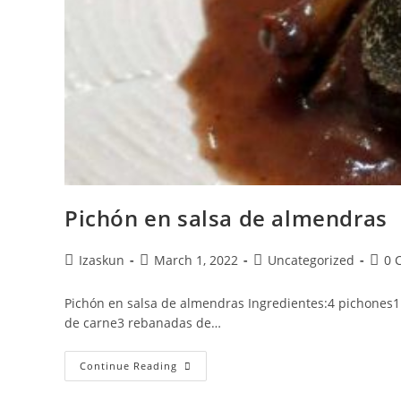
Pichón en salsa de almendras
Post
Post
Post
Post
Izaskun
March 1, 2022
Uncategorized
0 
author:
published:
category:
comm
Pichón en salsa de almendras Ingredientes:4 pichones1
de carne3 rebanadas de…
Pichón
Continue Reading
En
Salsa